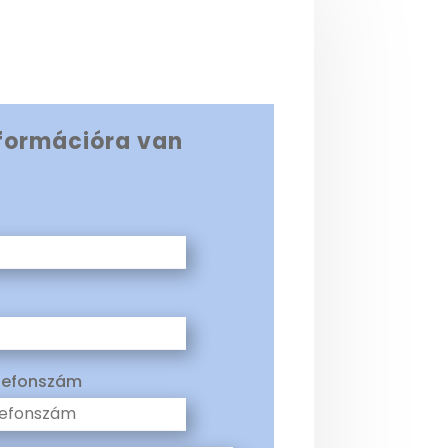
formációra van
elefonszám