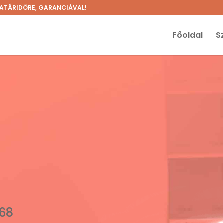
 HATÁRIDŐRE, GARANCIÁVAL!
Főoldal
S
268