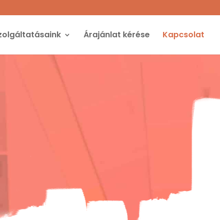
zolgáltatásaink
Árajánlat kérése
Kapcsolat