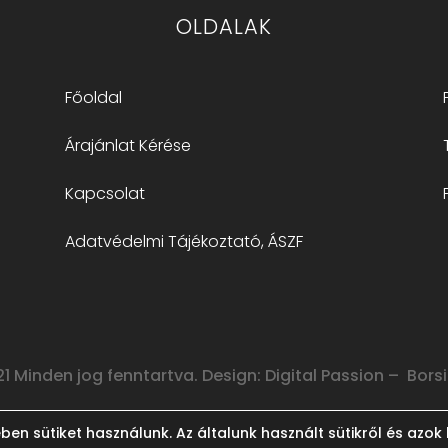
OLDALAK
Főoldal
Árajánlat Kérése
Kapcsolat
Adatvédelmi Tájékoztató, ÁSZF
1 Minden jog fenntartva. Design: Digital Passion – Borsi
n sütiket használunk. Az általunk használt sütikről és azok b