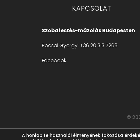
KAPCSOLAT
Szobafestés-mázolás Budapesten
Pocsai György: +36 20 313 7268
Facebook
©
202
A honlap felhasználói élményének fokozása érdekébe