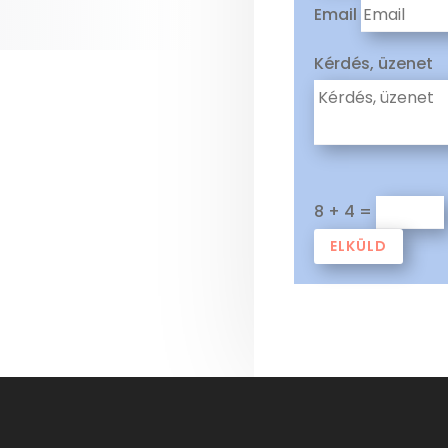
Email
Kérdés, üzenet
8 + 4
=
ELKÜLD