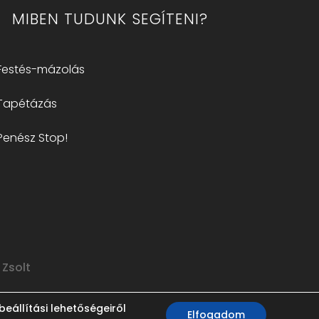
MIBEN TUDUNK SEGÍTENI?
Festés-mázolás
Tapétázás
Penész Stop!
 Zsolt
eállítási lehetőségeiről
Elfogadom