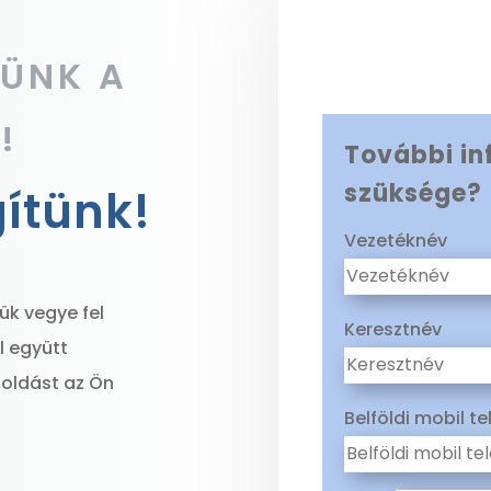
LÜNK A
!
További in
szüksége?
gítünk!
Vezetéknév
ük vegye fel
Keresztnév
l együtt
goldást az Ön
Belföldi mobil t